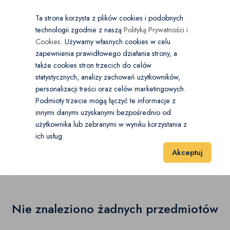
×
Wybierz kategorię
Kraj
PL
PLN
Ta strona korzysta z plików cookies i podobnych
technologii zgodnie z naszą
Polityką Prywatności i
Dodaj
Start
Cookies
. Używamy własnych cookies w celu
zapewnienia prawidłowego działania strony, a
0
Transport i poruszanie
także cookies stron trzecich do celów
statystycznych, analizy zachowań użytkowników,
Balkoniki i chodziki
(0)
personalizacji treści oraz celów marketingowych.
Start
Zdrowie i Uroda
Transport i poruszanie
Podmioty trzecie mogą łączyć te informacje z
Kule
(0)
innymi danymi uzyskanymi bezpośrednio od
Wózki inwalidzkie
użytkownika lub zebranymi w wyniku korzystania z
Laski inwalidzkie
(0)
ich usług
Wózki inwalidzkie
(0)
Akceptuj
Schodołazy
(0)
Wyniki 1–1 z 0 Pozycje
20
40
60
Skutery inwalidzkie
(0)
Wózki inwalidzkie
(0)
Nie znaleziono żadnych przedmiotów
Pozostałe
(0)