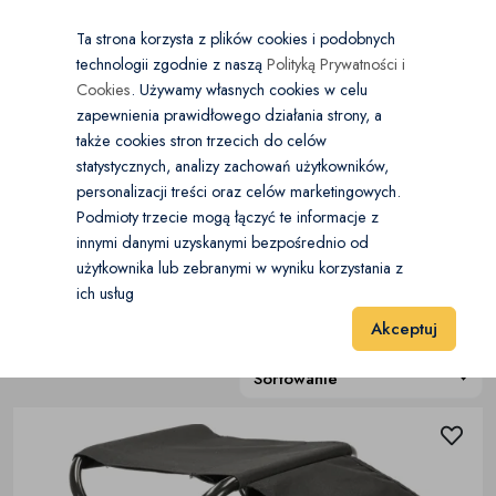
×
Wybierz kategorię
Kraj
PL
PLN
Ta strona korzysta z plików cookies i podobnych
technologii zgodnie z naszą
Polityką Prywatności i
Dodaj
Start
Cookies
. Używamy własnych cookies w celu
zapewnienia prawidłowego działania strony, a
0
Wędkarstwo
także cookies stron trzecich do celów
statystycznych, analizy zachowań użytkowników,
Akcesoria wędkarskie
(2)
personalizacji treści oraz celów marketingowych.
Start
Sport i Hobby
Wędkarstwo
Akcesoria wędkarskie
Podmioty trzecie mogą łączyć te informacje z
Kołowrotki
(0)
innymi danymi uzyskanymi bezpośrednio od
użytkownika lub zebranymi w wyniku korzystania z
Akcesoria wędkarskie
(2)
Torby, pojemniki i pokrowce
(0)
ich usług
Wyniki 1–2 z 2 Pozycje
20
40
60
Akceptuj
Wędki
(0)
Sortowanie
Przynęty i zanęty
(0)
Krzesła i namioty
(0)
Odzież wędkarska
(0)