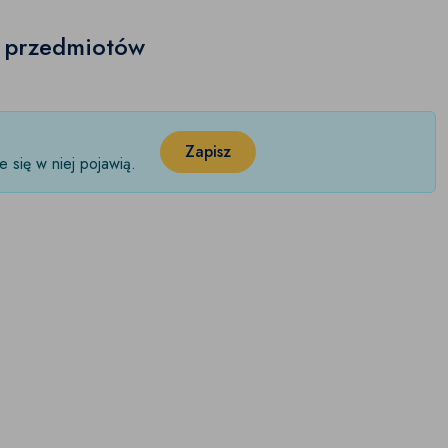
h przedmiotów
Zapisz
 się w niej pojawią.