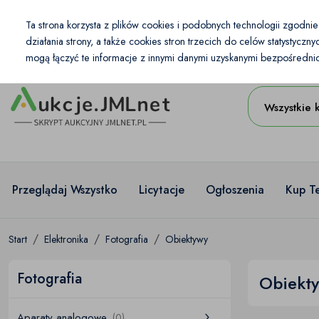
Kraj
Ta strona korzysta z plików cookies i podobnych technologii zgodni
PL
PLN
działania strony, a także cookies stron trzecich do celów statystycz
mogą łączyć te informacje z innymi danymi uzyskanymi bezpośrednio 
Wszystkie 
Przeglądaj Wszystko
Licytacje
Ogłoszenia
Kup T
Start
Elektronika
Fotografia
Obiektywy
Fotografia
Obiekt
Aparaty analogowe
(0)