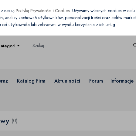
e z naszą
Polityką Prywatności i Cookies
. Używamy własnych cookies w cel
nych, analizy zachowań użytkowników, personalizacji treści oraz celów mark
od użytkownika lub zebranymi w wyniku korzystania z ich usług
kategorie
eraz
Katalog Firm
Aktualności
Forum
Informacje
ywy
(0)