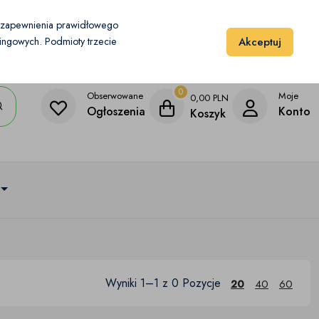
Moje konto
Dodaj przedmiot
u zapewnienia prawidłowego
Akceptuj
etingowych. Podmioty trzecie
0
Obserwowane
Moje
0,00
PLN
Ogłoszenia
Konto
Koszyk
Wyniki 1–1 z 0 Pozycje
20
40
60