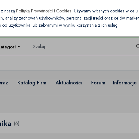
e z naszą
Polityką Prywatności i Cookies
. Używamy własnych cookies w cel
nych, analizy zachowań użytkowników, personalizacji treści oraz celów mark
od użytkownika lub zebranymi w wyniku korzystania z ich usług
kategorie
eraz
Katalog Firm
Aktualności
Forum
Informacje
nika
(6)