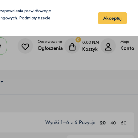
Moje konto
Dodaj przedmiot
u zapewnienia prawidłowego
Akceptuj
etingowych. Podmioty trzecie
0
Obserwowane
Moje
0,00
PLN
Ogłoszenia
Konto
Koszyk
Wyniki 1–6 z 6 Pozycje
20
40
60