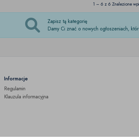
1 – 6 z 6 Znalezione wpi
Zapisz tą kategorię
Damy Ci znać o nowych ogłoszeniach, które
Informacje
Regulamin
Klauzula informacyjna