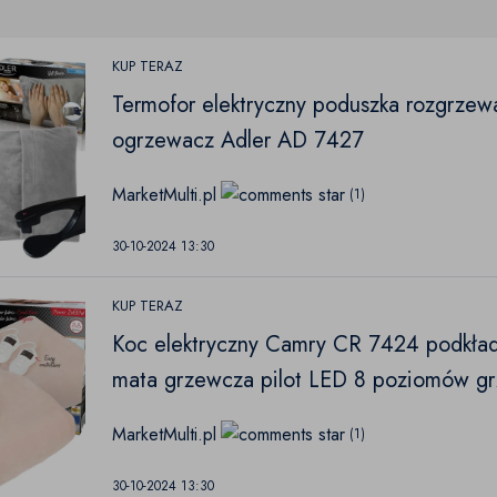
KUP TERAZ
Termofor elektryczny poduszka rozgrzew
ogrzewacz Adler AD 7427
MarketMulti.pl
(1)
30-10-2024 13:30
KUP TERAZ
Koc elektryczny Camry CR 7424 podkła
mata grzewcza pilot LED 8 poziomów gr
z czasomierzem dwuosobowy 150x160
MarketMulti.pl
(1)
2x60W beżowy
30-10-2024 13:30