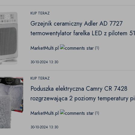
KUP TERAZ
Grzejnik ceramiczny Adler AD 7727
termowentylator farelka LED z pilotem 5
1500W
MarketMulti.pl
(1)
30-10-2024 13:30
KUP TERAZ
Poduszka elektryczna Camry CR 7428
rozgrzewająca 2 poziomy temperatury pi
38x38cm 80W
MarketMulti.pl
(1)
30-10-2024 13:30