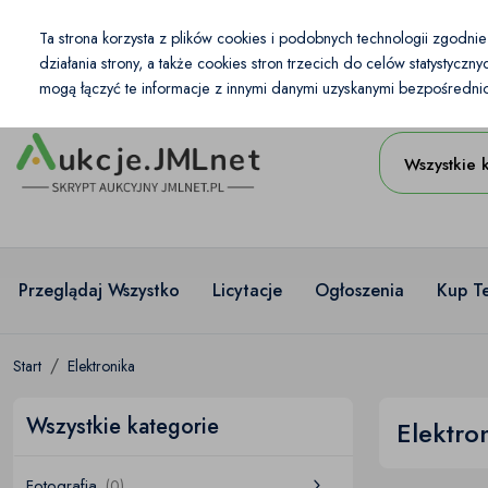
Kraj
Ta strona korzysta z plików cookies i podobnych technologii zgodni
PL
PLN
działania strony, a także cookies stron trzecich do celów statystycz
mogą łączyć te informacje z innymi danymi uzyskanymi bezpośrednio 
Wszystkie 
Przeglądaj Wszystko
Licytacje
Ogłoszenia
Kup T
Start
Elektronika
Wszystkie kategorie
Elektro
Fotografia
(0)