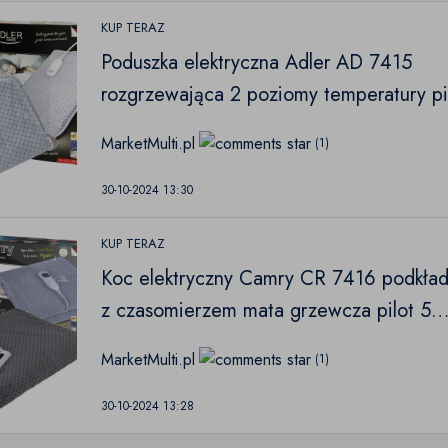
KUP TERAZ
Poduszka elektryczna Adler AD 7415
rozgrzewająca 2 poziomy temperatury pi
80W
MarketMulti.pl
(1)
30-10-2024 13:30
KUP TERAZ
Koc elektryczny Camry CR 7416 podkła
z czasomierzem mata grzewcza pilot 5
poziomów grzania 150x100cm 60W
MarketMulti.pl
(1)
30-10-2024 13:28