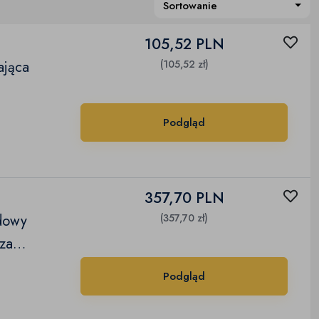
Sortowanie
105,52 PLN
ająca
(105,52 zł)
Podgląd
357,70 PLN
dowy
(357,70 zł)
zania
cm
Podgląd