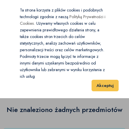
×
Wybierz kategorię
Kraj
PL
PLN
Ta strona korzysta z plików cookies i podobnych
technologii zgodnie z naszą
Polityką Prywatności i
Dodaj
Start
Cookies
. Używamy własnych cookies w celu
zapewnienia prawidłowego działania strony, a
0
Elektronika
także cookies stron trzecich do celów
statystycznych, analizy zachowań użytkowników,
Fotografia
Open submenu
(0)
personalizacji treści oraz celów marketingowych.
Start
Elektronika
Pozostałe
Podmioty trzecie mogą łączyć te informacje z
Gry i konsole
Open submenu
(0)
innymi danymi uzyskanymi bezpośrednio od
użytkownika lub zebranymi w wyniku korzystania z
Pozostałe
(0)
Komputery
Open submenu
(0)
ich usług
Wyniki 1–1 z 0 Pozycje
20
40
60
Akceptuj
Smartwatche i opaski
Open submenu
(0)
Sprzęt AGD
Open submenu
(6)
Nie znaleziono żadnych przedmiotów
Sprzęt audio
Open submenu
(0)
Sprzęt video
Open submenu
(0)