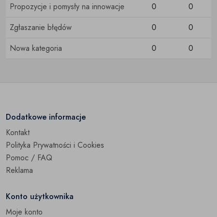
Open submenu
Sport i Hobby
Propozycje i pomysły na innowacje
0
0
Open submenu
Zgłaszanie błędów
0
0
Muzyka i Edukacja
Nowa kategoria
0
0
Open submenu
Zdrowie i Uroda
Dodatkowe informacje
Kontakt
Polityka Prywatności i Cookies
Pomoc / FAQ
Reklama
Konto użytkownika
Moje konto