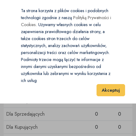
×
Wybierz kategorię
Kraj
PL
PLN
Ta strona korzysta z plików cookies i podobnych
technologii zgodnie z naszą
Polityką Prywatności i
Dodaj
Start
Cookies
. Używamy własnych cookies w celu
zapewnienia prawidłowego działania strony, a
0
Open submenu
Antyki i Kolekcje
także cookies stron trzecich do celów
statystycznych, analizy zachowań użytkowników,
personalizacji treści oraz celów marketingowych.
Open submenu
Motoryzacja
Podmioty trzecie mogą łączyć te informacje z
Forum
innymi danymi uzyskanymi bezpośrednio od
Open submenu
Dom i Ogród
użytkownika lub zebranymi w wyniku korzystania z
ich usług
Kategoria
Posty
Tematy
Open submenu
Elektronika
Akceptuj
Komunikaty i Nowości
1
5
Open submenu
Moda
Dla Sprzedających
0
0
Open submenu
Dla Dzieci
Dla Kupujących
0
0