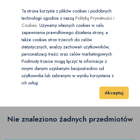
×
Wybierz kategorię
Kraj
PL
PLN
Ta strona korzysta z plików cookies i podobnych
technologii zgodnie z naszą
Polityką Prywatności i
Dodaj
Start
Cookies
. Używamy własnych cookies w celu
zapewnienia prawidłowego działania strony, a
0
Sprzęt audio
także cookies stron trzecich do celów
statystycznych, analizy zachowań użytkowników,
Amplitunery
(0)
personalizacji treści oraz celów marketingowych.
Start
Elektronika
Sprzęt audio
Akcesoria
Podmioty trzecie mogą łączyć te informacje z
Dyktafony
(0)
innymi danymi uzyskanymi bezpośrednio od
użytkownika lub zebranymi w wyniku korzystania z
Akcesoria
(0)
Głośniki i kolumny
(0)
ich usług
Wyniki 1–1 z 0 Pozycje
20
40
60
Akceptuj
Gramofony
(0)
Magnetofony
(0)
Nie znaleziono żadnych przedmiotów
Mikrofony
(0)
Radia i CD
(0)