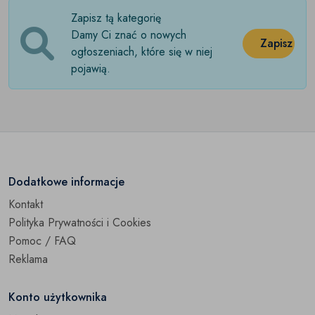
Zapisz tą kategorię
Słuchawki
(0)
Damy Ci znać o nowych
Zapisz
Sprzęt estradowy
ogłoszeniach, które się w niej
(0)
pojawią.
Wieże
(0)
Wzmacniacze
(0)
Akcesoria
(0)
Części
(0)
Dodatkowe informacje
Kontakt
Pozostałe
(0)
Polityka Prywatności i Cookies
Pomoc / FAQ
Reklama
Konto użytkownika