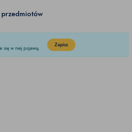
h przedmiotów
Zapisz
 się w niej pojawią.