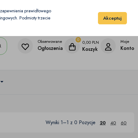
Moje konto
Dodaj przedmiot
u zapewnienia prawidłowego
Akceptuj
etingowych. Podmioty trzecie
0
Obserwowane
Moje
0,00
PLN
Ogłoszenia
Konto
Koszyk
Wyniki 1–1 z 0 Pozycje
20
40
60