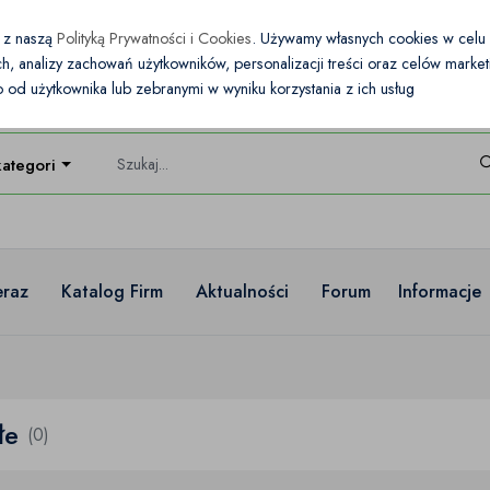
e z naszą
Polityką Prywatności i Cookies
. Używamy własnych cookies w cel
nych, analizy zachowań użytkowników, personalizacji treści oraz celów mark
od użytkownika lub zebranymi w wyniku korzystania z ich usług
kategorie
eraz
Katalog Firm
Aktualności
Forum
Informacje
łe
(0)