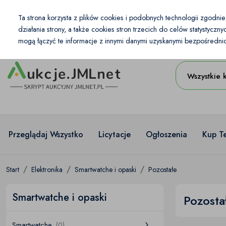
Kraj
Ta strona korzysta z plików cookies i podobnych technologii zgodni
PL
PLN
działania strony, a także cookies stron trzecich do celów statystycz
mogą łączyć te informacje z innymi danymi uzyskanymi bezpośrednio 
Wszystkie 
Przeglądaj Wszystko
Licytacje
Ogłoszenia
Kup T
Start
Elektronika
Smartwatche i opaski
Pozostałe
Smartwatche i opaski
Pozosta
Smartwatche
(0)