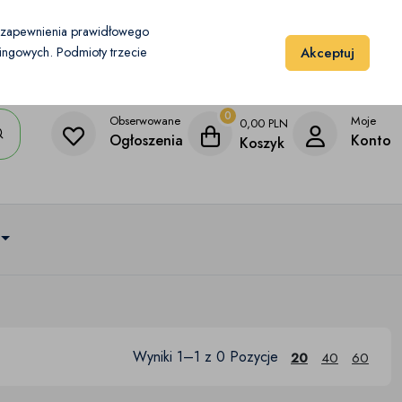
Moje konto
Dodaj przedmiot
u zapewnienia prawidłowego
Akceptuj
etingowych. Podmioty trzecie
0
Obserwowane
Moje
0,00
PLN
Ogłoszenia
Konto
Koszyk
Wyniki 1–1 z 0 Pozycje
20
40
60