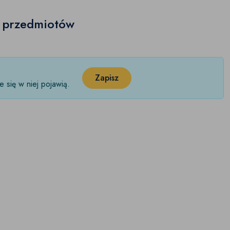
h przedmiotów
Zapisz
 się w niej pojawią.