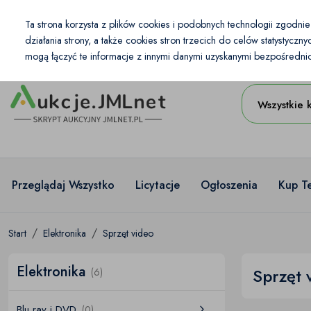
Kraj
Ta strona korzysta z plików cookies i podobnych technologii zgodni
PL
PLN
działania strony, a także cookies stron trzecich do celów statystycz
mogą łączyć te informacje z innymi danymi uzyskanymi bezpośrednio 
Wszystkie 
Przeglądaj Wszystko
Licytacje
Ogłoszenia
Kup T
Start
Elektronika
Sprzęt video
Elektronika
Sprzęt 
(6)
Blu ray i DVD
(0)