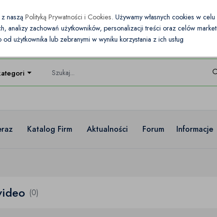
e z naszą
Polityką Prywatności i Cookies
. Używamy własnych cookies w cel
nych, analizy zachowań użytkowników, personalizacji treści oraz celów mark
od użytkownika lub zebranymi w wyniku korzystania z ich usług
kategorie
eraz
Katalog Firm
Aktualności
Forum
Informacje
video
(0)