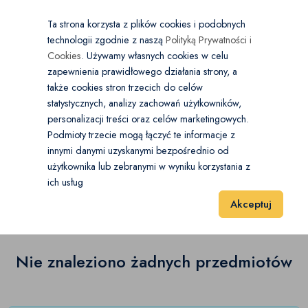
×
Wybierz kategorię
Kraj
PL
PLN
Ta strona korzysta z plików cookies i podobnych
technologii zgodnie z naszą
Polityką Prywatności i
Dodaj
Start
Cookies
. Używamy własnych cookies w celu
zapewnienia prawidłowego działania strony, a
0
Sprzęt video
także cookies stron trzecich do celów
statystycznych, analizy zachowań użytkowników,
Blu ray i DVD
(0)
personalizacji treści oraz celów marketingowych.
Start
Elektronika
Sprzęt video
Akcesoria i części
Podmioty trzecie mogą łączyć te informacje z
Dekodery
(0)
innymi danymi uzyskanymi bezpośrednio od
użytkownika lub zebranymi w wyniku korzystania z
Akcesoria i części
(0)
Kamery
(0)
ich usług
Wyniki 1–1 z 0 Pozycje
20
40
60
Akceptuj
Magnetowidy
(0)
Projektory
(0)
Nie znaleziono żadnych przedmiotów
Akcesoria i części
(0)
Pozostałe
(0)