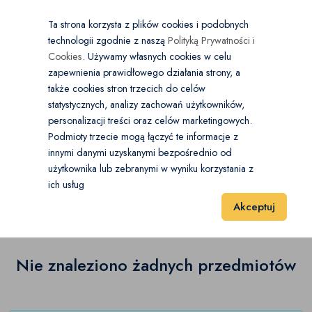
×
Wybierz kategorię
Kraj
PL
PLN
Ta strona korzysta z plików cookies i podobnych
technologii zgodnie z naszą
Polityką Prywatności i
Dodaj
Start
Cookies
. Używamy własnych cookies w celu
zapewnienia prawidłowego działania strony, a
0
Elektronika
także cookies stron trzecich do celów
statystycznych, analizy zachowań użytkowników,
Aparaty analogowe
(0)
personalizacji treści oraz celów marketingowych.
Start
Elektronika
Fotografia
Podmioty trzecie mogą łączyć te informacje z
Aparaty kompaktowe
(0)
innymi danymi uzyskanymi bezpośrednio od
użytkownika lub zebranymi w wyniku korzystania z
Fotografia
(0)
Bezlusterkowce
(0)
ich usług
Wyniki 1–1 z 0 Pozycje
20
40
60
Akceptuj
Drony profesjonalne
(0)
Lustrzanki
(0)
Nie znaleziono żadnych przedmiotów
Obiektywy
(0)
Oświetlenie
(0)