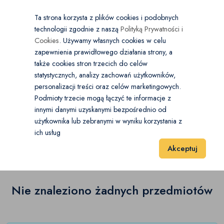
×
Wybierz kategorię
Kraj
PL
PLN
Ta strona korzysta z plików cookies i podobnych
technologii zgodnie z naszą
Polityką Prywatności i
Dodaj
Start
Cookies
. Używamy własnych cookies w celu
zapewnienia prawidłowego działania strony, a
0
Zegarki
także cookies stron trzecich do celów
statystycznych, analizy zachowań użytkowników,
Zegarki damskie
(0)
personalizacji treści oraz celów marketingowych.
Start
Moda
Zegarki
Zegarki damskie
Podmioty trzecie mogą łączyć te informacje z
Zegarki męskie
(0)
innymi danymi uzyskanymi bezpośrednio od
użytkownika lub zebranymi w wyniku korzystania z
Zegarki damskie
(0)
Zegarki uniseks
(0)
ich usług
Wyniki 1–1 z 0 Pozycje
20
40
60
Akceptuj
Nie znaleziono żadnych przedmiotów