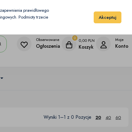
Moje konto
Dodaj przedmiot
u zapewnienia prawidłowego
Akceptuj
etingowych. Podmioty trzecie
0
Obserwowane
Moje
0,00
PLN
Ogłoszenia
Konto
Koszyk
Wyniki 1–1 z 0 Pozycje
20
40
60