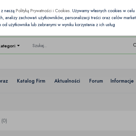
e z naszą
Polityką Prywatności i Cookies
. Używamy własnych cookies w cel
nych, analizy zachowań użytkowników, personalizacji treści oraz celów mark
od użytkownika lub zebranymi w wyniku korzystania z ich usług
kategorie
eraz
Katalog Firm
Aktualności
Forum
Informacje
(0)