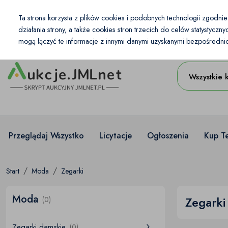
Kraj
Ta strona korzysta z plików cookies i podobnych technologii zgodni
PL
PLN
działania strony, a także cookies stron trzecich do celów statystycz
mogą łączyć te informacje z innymi danymi uzyskanymi bezpośrednio 
Wszystkie 
Przeglądaj Wszystko
Licytacje
Ogłoszenia
Kup T
Start
Moda
Zegarki
Moda
Zegarki
(0)
Zegarki damskie
(0)