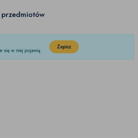
h przedmiotów
Zapisz
 się w niej pojawią.