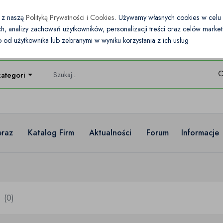
e z naszą
Polityką Prywatności i Cookies
. Używamy własnych cookies w cel
nych, analizy zachowań użytkowników, personalizacji treści oraz celów mark
od użytkownika lub zebranymi w wyniku korzystania z ich usług
kategorie
eraz
Katalog Firm
Aktualności
Forum
Informacje
(0)