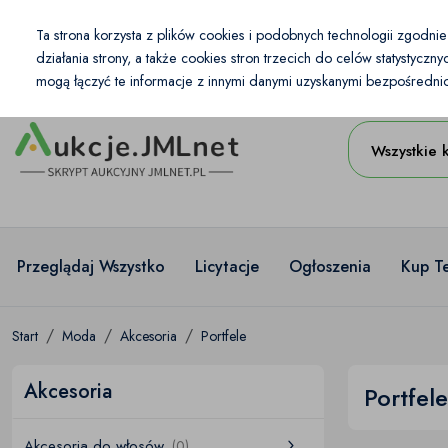
Kraj
Ta strona korzysta z plików cookies i podobnych technologii zgodni
PL
PLN
działania strony, a także cookies stron trzecich do celów statystycz
mogą łączyć te informacje z innymi danymi uzyskanymi bezpośrednio 
Wszystkie 
Przeglądaj Wszystko
Licytacje
Ogłoszenia
Kup T
Start
Moda
Akcesoria
Portfele
Akcesoria
Portfele
Akcesoria do włosów
(0)