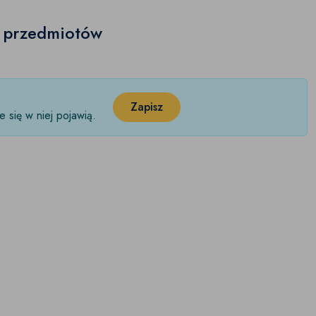
h przedmiotów
Zapisz
 się w niej pojawią.