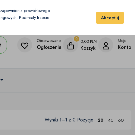
Moje konto
Dodaj przedmiot
u zapewnienia prawidłowego
Akceptuj
etingowych. Podmioty trzecie
0
Obserwowane
Moje
0,00
PLN
Ogłoszenia
Konto
Koszyk
Wyniki 1–1 z 0 Pozycje
20
40
60