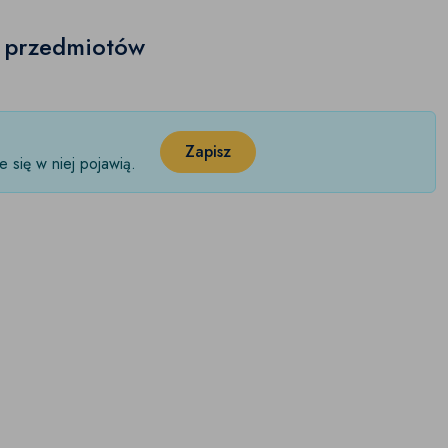
h przedmiotów
Zapisz
 się w niej pojawią.