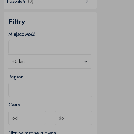
Pozostałe
(0)
Filtry
Miejscowość
Region
Cena
-
Filtr na strone glowna