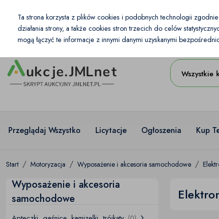
Kraj
Ta strona korzysta z plików cookies i podobnych technologii zgodni
PL
PLN
działania strony, a także cookies stron trzecich do celów statystycz
mogą łączyć te informacje z innymi danymi uzyskanymi bezpośrednio 
Wszystkie 
Przeglądaj Wszystko
Licytacje
Ogłoszenia
Kup T
Start
Motoryzacja
Wyposażenie i akcesoria samochodowe
Elek
Wyposażenie i akcesoria
Elektr
samochodowe
Apteczki, gaśnice, kamizelki, trójkąty
(0)