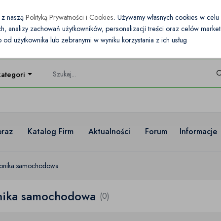
e z naszą
Polityką Prywatności i Cookies
. Używamy własnych cookies w cel
nych, analizy zachowań użytkowników, personalizacji treści oraz celów mark
od użytkownika lub zebranymi w wyniku korzystania z ich usług
kategorie
eraz
Katalog Firm
Aktualności
Forum
Informacje
tronika samochodowa
onika samochodowa
(0)