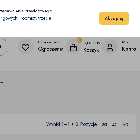
Moje konto
Dodaj przedmiot
u zapewnienia prawidłowego
Akceptuj
etingowych. Podmioty trzecie
0
Obserwowane
Moje
0,00
PLN
Ogłoszenia
Konto
Koszyk
Wyniki 1–1 z 0 Pozycje
20
40
60