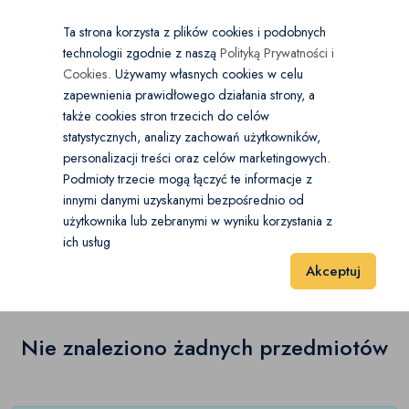
×
Wybierz kategorię
Kraj
PL
PLN
Ta strona korzysta z plików cookies i podobnych
technologii zgodnie z naszą
Polityką Prywatności i
Dodaj
Start
Cookies
. Używamy własnych cookies w celu
zapewnienia prawidłowego działania strony, a
0
Ciało
także cookies stron trzecich do celów
statystycznych, analizy zachowań użytkowników,
Pielęgnacja ciała
(0)
personalizacji treści oraz celów marketingowych.
Start
Zdrowie i Uroda
Ciało
Pielęgnacja ciała
Podmioty trzecie mogą łączyć te informacje z
Prysznic i kąpiel
(0)
innymi danymi uzyskanymi bezpośrednio od
użytkownika lub zebranymi w wyniku korzystania z
Pielęgnacja ciała
(0)
Dezodoranty i antyperspiranty
(0)
ich usług
Wyniki 1–1 z 0 Pozycje
20
40
60
Akceptuj
Opalanie
(0)
Pielęgnacja rąk i stóp
(0)
Nie znaleziono żadnych przedmiotów
Pozostałe
(0)