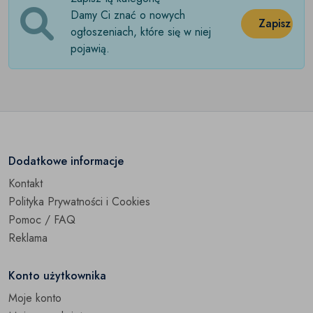
Damy Ci znać o nowych
Pajacyki
(0)
Zapisz
ogłoszeniach, które się w niej
pojawią.
Paki ubrań
(0)
Rampersy
(0)
Skarpetki
(0)
Spodnie i spodenki
(0)
Dodatkowe informacje
Spódniczki
(0)
Kontakt
Polityka Prywatności i Cookies
Sukienki
(0)
Pomoc / FAQ
Swetry
(0)
Reklama
Śpiochy
(0)
Konto użytkownika
Śpiworki
Moje konto
(0)