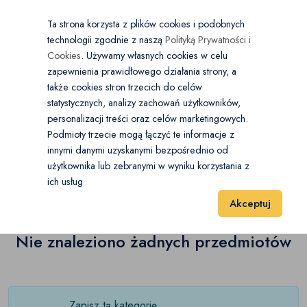
×
Wybierz kategorię
Kraj
PL
PLN
Ta strona korzysta z plików cookies i podobnych
technologii zgodnie z naszą
Polityką Prywatności i
Dodaj
Start
Cookies
. Używamy własnych cookies w celu
zapewnienia prawidłowego działania strony, a
0
Odzież niemowlęca
także cookies stron trzecich do celów
statystycznych, analizy zachowań użytkowników,
Bluzki
(0)
personalizacji treści oraz celów marketingowych.
Start
Dla Dzieci
Odzież niemowlęca
Body
Podmioty trzecie mogą łączyć te informacje z
Bluzy
(0)
innymi danymi uzyskanymi bezpośrednio od
użytkownika lub zebranymi w wyniku korzystania z
Body
(0)
Wyniki 1–1 z 0 Pozycje
Body
20
40
60
(0)
ich usług
Akceptuj
Czapki
(0)
Kombinezony
Nie znaleziono żadnych przedmiotów
(0)
Komplety
(0)
Kurtki i płaszcze
(0)
Zapisz tą kategorię