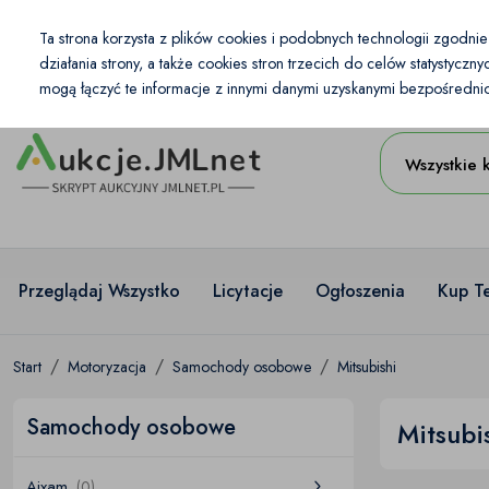
Kraj
Ta strona korzysta z plików cookies i podobnych technologii zgodni
PL
PLN
działania strony, a także cookies stron trzecich do celów statystycz
mogą łączyć te informacje z innymi danymi uzyskanymi bezpośrednio 
Wszystkie 
Przeglądaj Wszystko
Licytacje
Ogłoszenia
Kup T
Start
Motoryzacja
Samochody osobowe
Mitsubishi
Samochody osobowe
Mitsubi
Aixam
(0)