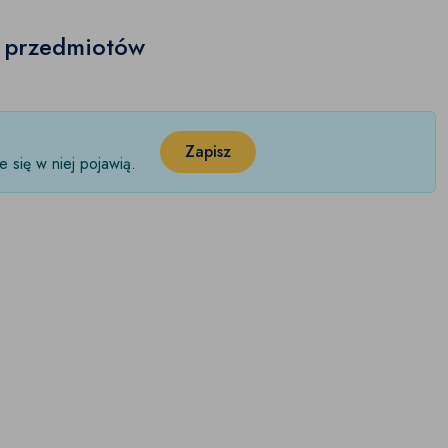
h przedmiotów
Zapisz
 się w niej pojawią.