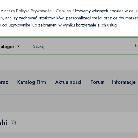
e z naszą
Polityką Prywatności i Cookies
. Używamy własnych cookies w cel
nych, analizy zachowań użytkowników, personalizacji treści oraz celów mark
od użytkownika lub zebranymi w wyniku korzystania z ich usług
kategorie
eraz
Katalog Firm
Aktualności
Forum
Informacje
shi
(0)