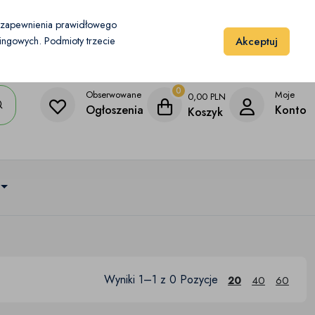
Moje konto
Dodaj przedmiot
u zapewnienia prawidłowego
Akceptuj
etingowych. Podmioty trzecie
0
Obserwowane
Moje
0,00
PLN
Ogłoszenia
Konto
Koszyk
Wyniki 1–1 z 0 Pozycje
20
40
60