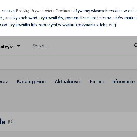
e z naszą
Polityką Prywatności i Cookies
. Używamy własnych cookies w cel
nych, analizy zachowań użytkowników, personalizacji treści oraz celów mark
od użytkownika lub zebranymi w wyniku korzystania z ich usług
kategorie
eraz
Katalog Firm
Aktualności
Forum
Informacje
łe
(0)