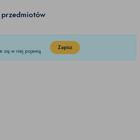
h przedmiotów
Zapisz
 się w niej pojawią.