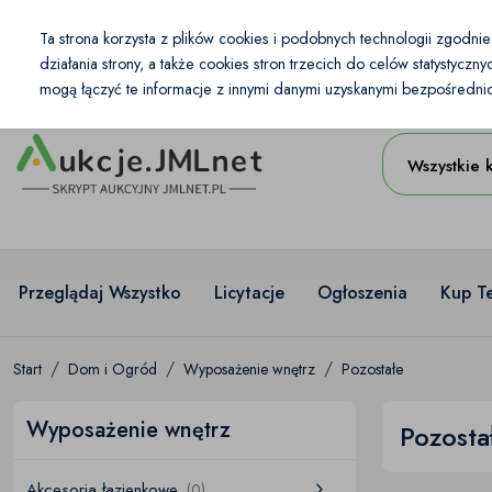
Kraj
Ta strona korzysta z plików cookies i podobnych technologii zgodni
PL
PLN
działania strony, a także cookies stron trzecich do celów statystycz
mogą łączyć te informacje z innymi danymi uzyskanymi bezpośrednio 
Wszystkie 
Przeglądaj Wszystko
Licytacje
Ogłoszenia
Kup T
Start
Dom i Ogród
Wyposażenie wnętrz
Pozostałe
Wyposażenie wnętrz
Pozosta
Akcesoria łazienkowe
(0)