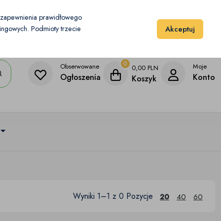
Moje konto
Dodaj przedmiot
u zapewnienia prawidłowego
Akceptuj
etingowych. Podmioty trzecie
0
Obserwowane
Moje
0,00
PLN
Ogłoszenia
Konto
Koszyk
Wyniki 1–1 z 0 Pozycje
20
40
60