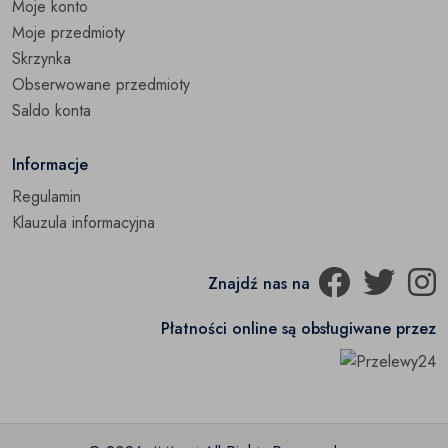
Moje konto
Woski i olejki
(0)
Moje przedmioty
Skrzynka
Wystrój okien
(0)
Obserwowane przedmioty
Zastawa stołowa
Saldo konta
(0)
Zegary
(0)
Informacje
Regulamin
Pozostałe
(0)
Klauzula informacyjna
Znajdź nas na
Płatności online są obsługiwane przez