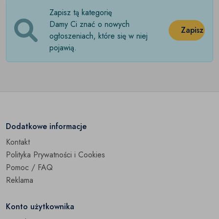
Zapisz tą kategorię
Ozdoby okolicznościowe
(0)
Damy Ci znać o nowych
Zapisz
Pokrowce
ogłoszeniach, które się w niej
(0)
pojawią.
Pościel
(0)
Przybory kuchenne
(0)
Pudełka
(0)
Ręczniki
(0)
Dodatkowe informacje
Kontakt
Rośliny doniczkowe
(0)
Polityka Prywatności i Cookies
Szkatułki
(0)
Pomoc / FAQ
Reklama
Świece i świeczniki
(0)
Konto użytkownika
Torby na zakupy
(0)