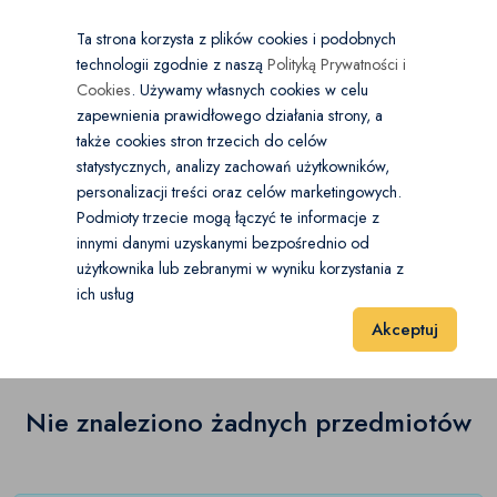
×
Wybierz kategorię
Kraj
PL
PLN
Ta strona korzysta z plików cookies i podobnych
technologii zgodnie z naszą
Polityką Prywatności i
Dodaj
Start
Cookies
. Używamy własnych cookies w celu
zapewnienia prawidłowego działania strony, a
0
Wyposażenie wnętrz
także cookies stron trzecich do celów
statystycznych, analizy zachowań użytkowników,
Akcesoria łazienkowe
(0)
personalizacji treści oraz celów marketingowych.
Start
Dom i Ogród
Wyposażenie wnętrz
Koszyki
Podmioty trzecie mogą łączyć te informacje z
Dekoracje
(0)
innymi danymi uzyskanymi bezpośrednio od
użytkownika lub zebranymi w wyniku korzystania z
Koszyki
(0)
Dywany i dywaniki
(0)
ich usług
Wyniki 1–1 z 0 Pozycje
20
40
60
Akceptuj
Koce
(0)
Koszyki
(0)
Nie znaleziono żadnych przedmiotów
Lustra
(0)
Obrusy i serwetki
(0)