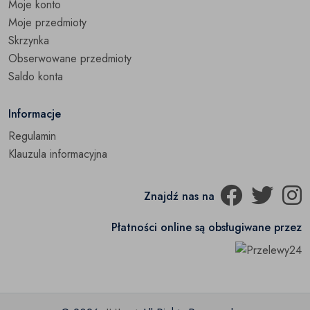
Moje konto
Woski i olejki
(0)
Moje przedmioty
Skrzynka
Wystrój okien
(0)
Obserwowane przedmioty
Zastawa stołowa
Saldo konta
(0)
Zegary
(0)
Informacje
Regulamin
Pozostałe
(0)
Klauzula informacyjna
Znajdź nas na
Płatności online są obsługiwane przez