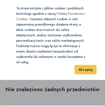
×
Wybierz kategorię
Kraj
PL
PLN
Ta strona korzysta z plików cookies i podobnych
technologii zgodnie z naszą
Polityką Prywatności i
Dodaj
Start
Cookies
. Używamy własnych cookies w celu
zapewnienia prawidłowego działania strony, a
0
Wyposażenie wnętrz
także cookies stron trzecich do celów
statystycznych, analizy zachowań użytkowników,
Akcesoria łazienkowe
(0)
personalizacji treści oraz celów marketingowych.
Start
Dom i Ogród
Wyposażenie wnętrz
Zegary
Podmioty trzecie mogą łączyć te informacje z
Dekoracje
(0)
innymi danymi uzyskanymi bezpośrednio od
użytkownika lub zebranymi w wyniku korzystania z
Zegary
(0)
Dywany i dywaniki
(0)
ich usług
Wyniki 1–1 z 0 Pozycje
20
40
60
Akceptuj
Koce
(0)
Koszyki
(0)
Nie znaleziono żadnych przedmiotów
Lustra
(0)
Obrusy i serwetki
(0)