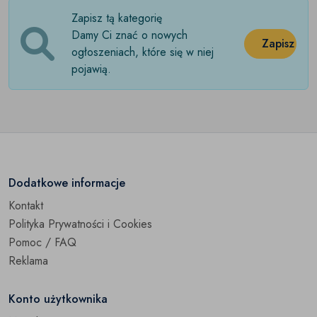
Zapisz tą kategorię
Ozdoby okolicznościowe
(0)
Damy Ci znać o nowych
Zapisz
Pokrowce
ogłoszeniach, które się w niej
(0)
pojawią.
Pościel
(0)
Przybory kuchenne
(0)
Pudełka
(0)
Ręczniki
(0)
Dodatkowe informacje
Kontakt
Rośliny doniczkowe
(0)
Polityka Prywatności i Cookies
Szkatułki
(0)
Pomoc / FAQ
Reklama
Świece i świeczniki
(0)
Konto użytkownika
Torby na zakupy
(0)