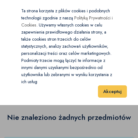
×
Wybierz kategorię
Kraj
PL
PLN
Ta strona korzysta z plików cookies i podobnych
technologii zgodnie z naszą
Polityką Prywatności i
Dodaj
Start
Cookies
. Używamy własnych cookies w celu
zapewnienia prawidłowego działania strony, a
0
Korekcja wzroku
także cookies stron trzecich do celów
statystycznych, analizy zachowań użytkowników,
Okulary
(0)
personalizacji treści oraz celów marketingowych.
Start
Zdrowie i Uroda
Korekcja wzroku
Pozostałe
Podmioty trzecie mogą łączyć te informacje z
Soczewki
(0)
innymi danymi uzyskanymi bezpośrednio od
użytkownika lub zebranymi w wyniku korzystania z
Pozostałe
(0)
Pozostałe
(0)
ich usług
Wyniki 1–1 z 0 Pozycje
20
40
60
Akceptuj
Nie znaleziono żadnych przedmiotów