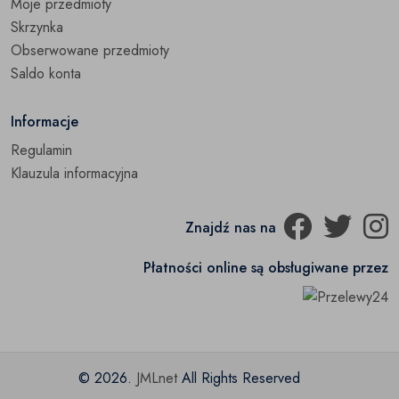
Moje przedmioty
Szlafroki
(0)
Skrzynka
Obserwowane przedmioty
Pozostałe
(0)
Saldo konta
Informacje
Regulamin
Klauzula informacyjna
Znajdź nas na
Płatności online są obsługiwane przez
© 2026.
JMLnet
All Rights Reserved