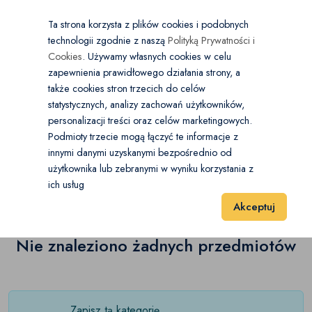
×
Wybierz kategorię
Kraj
PL
PLN
Ta strona korzysta z plików cookies i podobnych
technologii zgodnie z naszą
Polityką Prywatności i
Dodaj
Start
Cookies
. Używamy własnych cookies w celu
zapewnienia prawidłowego działania strony, a
0
Ubranka dla chłopców
także cookies stron trzecich do celów
statystycznych, analizy zachowań użytkowników,
Bielizna
(0)
personalizacji treści oraz celów marketingowych.
Start
Dla Dzieci
Ubranka dla chłopców
Dresy
Podmioty trzecie mogą łączyć te informacje z
Bluzki i koszulki
(0)
innymi danymi uzyskanymi bezpośrednio od
użytkownika lub zebranymi w wyniku korzystania z
Dresy
(0)
Wyniki 1–1 z 0 Pozycje
Bluzy
20
40
60
(0)
ich usług
Akceptuj
Czapki, szaliki i rękawiczki
(0)
Dresy
Nie znaleziono żadnych przedmiotów
(0)
Garnitury i marynarki
(0)
Kamizelki i bezrękawniki
(0)
Zapisz tą kategorię