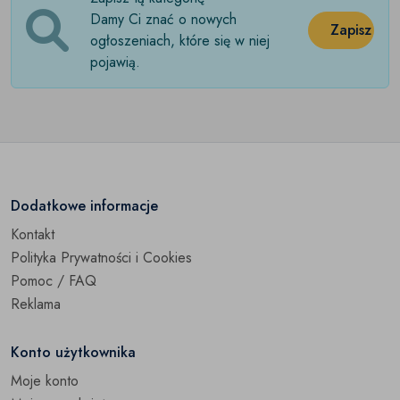
Damy Ci znać o nowych
Kombinezony
(0)
Zapisz
ogłoszeniach, które się w niej
pojawią.
Komplety
(0)
Komunia
(0)
Koszule
(0)
Kurtki i płaszcze
(0)
Dodatkowe informacje
Paki ubrań
(0)
Kontakt
Polityka Prywatności i Cookies
Piżamy
(0)
Pomoc / FAQ
Przebrania
(0)
Reklama
Spodnie i spodenki
(0)
Konto użytkownika
Swetry
Moje konto
(0)