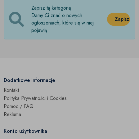
Zapisz tą kategorię
Kombinezony
(0)
Damy Ci znać o nowych
Zapisz
Komplety
ogłoszeniach, które się w niej
(0)
pojawią.
Komunia
(0)
Koszule
(0)
Kurtki i płaszcze
(0)
Paki ubrań
(0)
Dodatkowe informacje
Kontakt
Piżamy
(0)
Polityka Prywatności i Cookies
Przebrania
(0)
Pomoc / FAQ
Reklama
Spodnie i spodenki
(0)
Konto użytkownika
Swetry
(0)