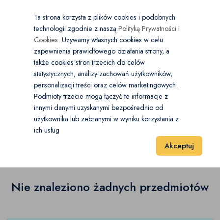
×
Wybierz kategorię
Kraj
PL
PLN
Ta strona korzysta z plików cookies i podobnych
technologii zgodnie z naszą
Polityką Prywatności i
Dodaj
Start
Cookies
. Używamy własnych cookies w celu
zapewnienia prawidłowego działania strony, a
0
Ubranka dla chłopców
także cookies stron trzecich do celów
statystycznych, analizy zachowań użytkowników,
Bielizna
(0)
personalizacji treści oraz celów marketingowych.
Start
Dla Dzieci
Ubranka dla chłopców
Kombinezony
Podmioty trzecie mogą łączyć te informacje z
Bluzki i koszulki
(0)
innymi danymi uzyskanymi bezpośrednio od
użytkownika lub zebranymi w wyniku korzystania z
Kombinezony
(0)
Bluzy
(0)
ich usług
Wyniki 1–1 z 0 Pozycje
20
40
60
Akceptuj
Czapki, szaliki i rękawiczki
(0)
Dresy
(0)
Nie znaleziono żadnych przedmiotów
Garnitury i marynarki
(0)
Kamizelki i bezrękawniki
(0)