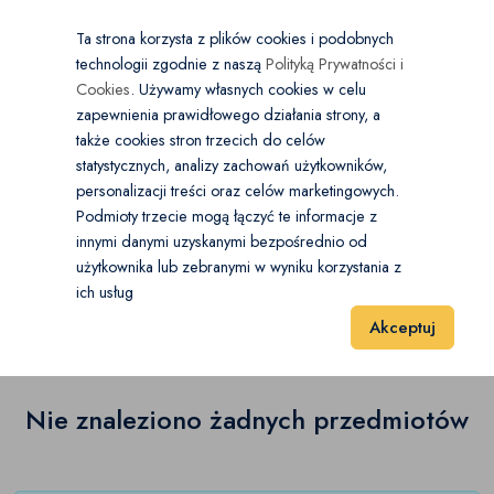
×
Wybierz kategorię
Kraj
PL
PLN
Ta strona korzysta z plików cookies i podobnych
technologii zgodnie z naszą
Polityką Prywatności i
Dodaj
Start
Cookies
. Używamy własnych cookies w celu
zapewnienia prawidłowego działania strony, a
0
Ciężarowe
także cookies stron trzecich do celów
statystycznych, analizy zachowań użytkowników,
Autobus
(0)
personalizacji treści oraz celów marketingowych.
Start
Motoryzacja
Ciężarowe
Chłodnia i izoterma
Podmioty trzecie mogą łączyć te informacje z
Autolaweta
(0)
innymi danymi uzyskanymi bezpośrednio od
użytkownika lub zebranymi w wyniku korzystania z
Chłodnia i izoterma
(0)
Chłodnia i izoterma
(0)
ich usług
Wyniki 1–1 z 0 Pozycje
20
40
60
Akceptuj
Ciągnik siodłowy
(0)
Dźwigi, żurawie, podnośniki mobilne
(0)
Nie znaleziono żadnych przedmiotów
Plandeka (firana)
(0)
Pojazdy do zabudowy
(0)