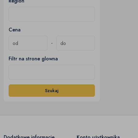
Region
Cena
-
Filtr na strone glowna
Szukaj
Dodatkowe informacje
Konto użytkownika