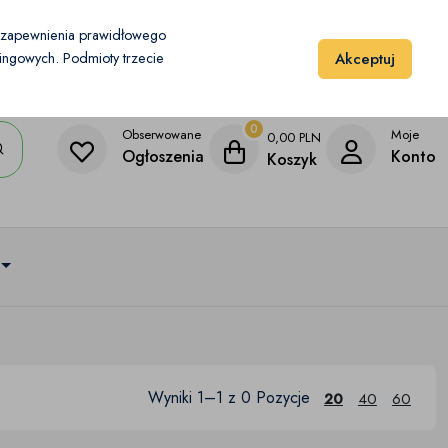
Moje konto
Dodaj przedmiot
u zapewnienia prawidłowego
Akceptuj
etingowych. Podmioty trzecie
0
Obserwowane
Moje
0,00
PLN
Ogłoszenia
Konto
Koszyk
Wyniki 1–1 z 0 Pozycje
20
40
60