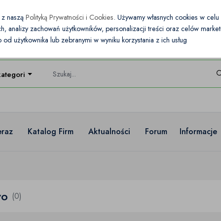
e z naszą
Polityką Prywatności i Cookies
. Używamy własnych cookies w cel
nych, analizy zachowań użytkowników, personalizacji treści oraz celów mark
od użytkownika lub zebranymi w wyniku korzystania z ich usług
kategorie
eraz
Katalog Firm
Aktualności
Forum
Informacje
wo
(0)