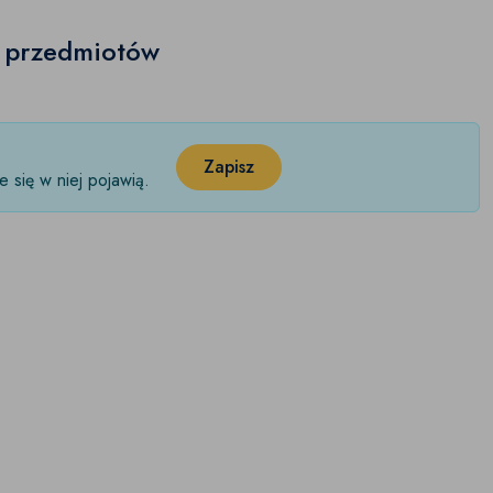
h przedmiotów
Zapisz
 się w niej pojawią.