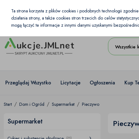
Kraj
Ta strona korzysta z plików cookies i podobnych technologii zgodni
PL
PLN
działania strony, a także cookies stron trzecich do celów statystycz
mogą łączyć te informacje z innymi danymi uzyskanymi bezpośrednio 
Wszystkie 
Przeglądaj Wszystko
Licytacje
Ogłoszenia
Kup T
Start
Dom i Ogród
Supermarket
Pieczywo
Supermarket
Pieczy
Cukier i substancje słodzące
(0)