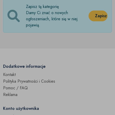
Zapisz tą kategorię
Stare posrebrzane
(0)
Damy Ci znać o nowych
Zapisz
Stara porcelana
ogłoszeniach, które się w niej
(0)
pojawią.
Stare szkło
(0)
Stare zabawki
(0)
Stare zegary i zegarki
(0)
Zabytki techniki
(0)
Dodatkowe informacje
Kontakt
Pozostałe
(0)
Polityka Prywatności i Cookies
Pomoc / FAQ
Reklama
Konto użytkownika