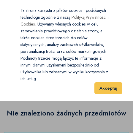
×
Wybierz kategorię
Kraj
PL
PLN
Ta strona korzysta z plików cookies i podobnych
technologii zgodnie z naszą
Polityką Prywatności i
Dodaj
Start
Cookies
. Używamy własnych cookies w celu
zapewnienia prawidłowego działania strony, a
0
Antyki
także cookies stron trzecich do celów
statystycznych, analizy zachowań użytkowników,
Antykwariat
Open submenu
(0)
personalizacji treści oraz celów marketingowych.
Start
Antyki i Kolekcje
Antyki
Pozostałe
Podmioty trzecie mogą łączyć te informacje z
Stara biżuteria
(0)
innymi danymi uzyskanymi bezpośrednio od
użytkownika lub zebranymi w wyniku korzystania z
Pozostałe
(0)
Stara ceramika
(0)
ich usług
Wyniki 1–1 z 0 Pozycje
20
40
60
Akceptuj
Stare dewocjonalia
(0)
Stare instrumenty
(0)
Nie znaleziono żadnych przedmiotów
Stare meble
(0)
Stare oświetlenie
(0)