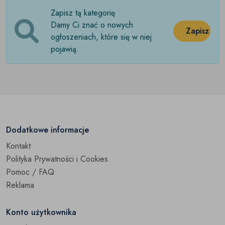
Zapisz tą kategorię
Stare posrebrzane
(0)
Damy Ci znać o nowych
Zapisz
Stara porcelana
ogłoszeniach, które się w niej
(0)
pojawią.
Stare szkło
(0)
Stare zabawki
(0)
Stare zegary i zegarki
(0)
Zabytki techniki
(0)
Dodatkowe informacje
Kontakt
Pozostałe
(0)
Polityka Prywatności i Cookies
Pomoc / FAQ
Reklama
Konto użytkownika