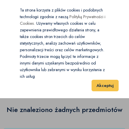
×
Wybierz kategorię
Kraj
PL
PLN
Ta strona korzysta z plików cookies i podobnych
technologii zgodnie z naszą
Polityką Prywatności i
Dodaj
Start
Cookies
. Używamy własnych cookies w celu
zapewnienia prawidłowego działania strony, a
0
Antyki
także cookies stron trzecich do celów
statystycznych, analizy zachowań użytkowników,
Antykwariat
Open submenu
(0)
personalizacji treści oraz celów marketingowych.
Start
Antyki i Kolekcje
Antyki
Stare oświetlenie
Podmioty trzecie mogą łączyć te informacje z
Stara biżuteria
(0)
innymi danymi uzyskanymi bezpośrednio od
użytkownika lub zebranymi w wyniku korzystania z
Stare oświetlenie
(0)
Stara ceramika
(0)
ich usług
Wyniki 1–1 z 0 Pozycje
20
40
60
Akceptuj
Stare dewocjonalia
(0)
Stare instrumenty
(0)
Nie znaleziono żadnych przedmiotów
Stare meble
(0)
Stare oświetlenie
(0)