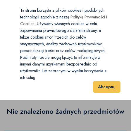
×
Wybierz kategorię
Kraj
PL
PLN
Ta strona korzysta z plików cookies i podobnych
technologii zgodnie z naszą
Polityką Prywatności i
Dodaj
Start
Cookies
. Używamy własnych cookies w celu
zapewnienia prawidłowego działania strony, a
0
Antyki
także cookies stron trzecich do celów
statystycznych, analizy zachowań użytkowników,
Antykwariat
Open submenu
(0)
personalizacji treści oraz celów marketingowych.
Start
Antyki i Kolekcje
Antyki
Zabytki techniki
Podmioty trzecie mogą łączyć te informacje z
Stara biżuteria
(0)
innymi danymi uzyskanymi bezpośrednio od
użytkownika lub zebranymi w wyniku korzystania z
Zabytki techniki
(0)
Stara ceramika
(0)
ich usług
Wyniki 1–1 z 0 Pozycje
20
40
60
Akceptuj
Stare dewocjonalia
(0)
Stare instrumenty
(0)
Nie znaleziono żadnych przedmiotów
Stare meble
(0)
Stare oświetlenie
(0)