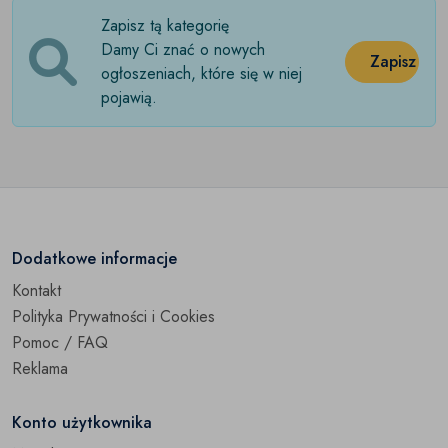
Zapisz tą kategorię
Stare posrebrzane
(0)
Damy Ci znać o nowych
Zapisz
Stara porcelana
ogłoszeniach, które się w niej
(0)
pojawią.
Stare szkło
(0)
Stare zabawki
(0)
Stare zegary i zegarki
(0)
Zabytki techniki
(0)
Dodatkowe informacje
Kontakt
Pozostałe
(0)
Polityka Prywatności i Cookies
Pomoc / FAQ
Reklama
Konto użytkownika