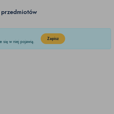
h przedmiotów
Zapisz
 się w niej pojawią.