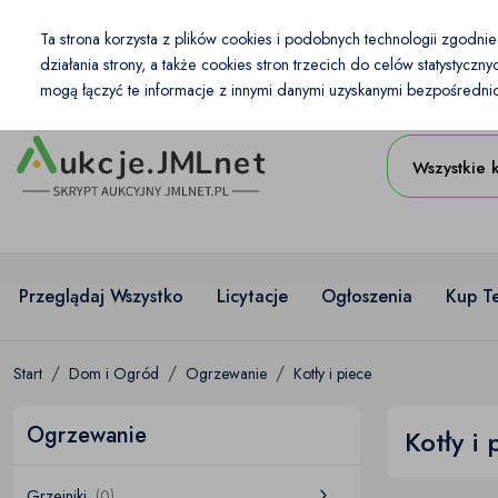
Kraj
Ta strona korzysta z plików cookies i podobnych technologii zgodni
PL
PLN
działania strony, a także cookies stron trzecich do celów statystycz
mogą łączyć te informacje z innymi danymi uzyskanymi bezpośrednio 
Wszystkie 
Przeglądaj Wszystko
Licytacje
Ogłoszenia
Kup T
Start
Dom i Ogród
Ogrzewanie
Kotły i piece
Ogrzewanie
Kotły i 
Grzejniki
(0)