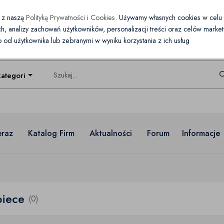
e z naszą
Polityką Prywatności i Cookies
. Używamy własnych cookies w cel
nych, analizy zachowań użytkowników, personalizacji treści oraz celów mark
od użytkownika lub zebranymi w wyniku korzystania z ich usług
kategorie
eraz
Katalog Firm
Aktualności
Forum
Informacje
piece
(0)