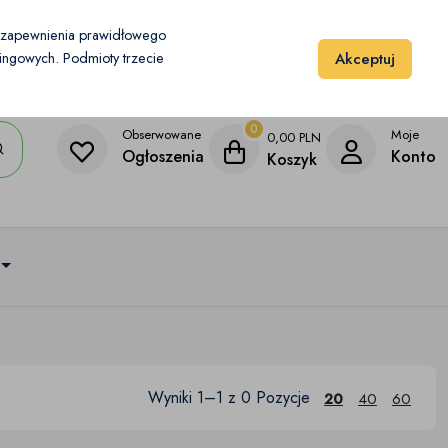
Moje konto
Dodaj przedmiot
u zapewnienia prawidłowego
Akceptuj
etingowych. Podmioty trzecie
0
Obserwowane
Moje
0,00
PLN
Ogłoszenia
Konto
Koszyk
Wyniki 1–1 z 0 Pozycje
20
40
60