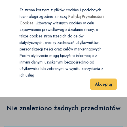
×
Wybierz kategorię
Kraj
PL
PLN
Ta strona korzysta z plików cookies i podobnych
technologii zgodnie z naszą
Polityką Prywatności i
Dodaj
Start
Cookies
. Używamy własnych cookies w celu
zapewnienia prawidłowego działania strony, a
0
Środki ochrony
także cookies stron trzecich do celów
statystycznych, analizy zachowań użytkowników,
Maseczki
(0)
personalizacji treści oraz celów marketingowych.
Start
Zdrowie i Uroda
Środki ochrony
Rękawiczki
Podmioty trzecie mogą łączyć te informacje z
Rękawiczki
(0)
innymi danymi uzyskanymi bezpośrednio od
użytkownika lub zebranymi w wyniku korzystania z
Rękawiczki
(0)
Żele antybakteryjne
(0)
ich usług
Wyniki 1–1 z 0 Pozycje
20
40
60
Akceptuj
Pozostałe
(0)
Nie znaleziono żadnych przedmiotów