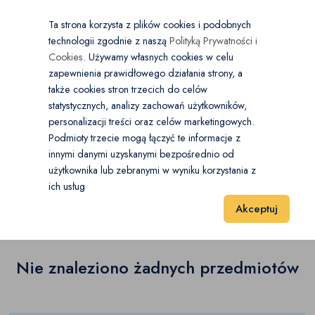
×
Wybierz kategorię
Kraj
PL
PLN
Ta strona korzysta z plików cookies i podobnych
technologii zgodnie z naszą
Polityką Prywatności i
Dodaj
Start
Cookies
. Używamy własnych cookies w celu
zapewnienia prawidłowego działania strony, a
0
Środki ochrony
także cookies stron trzecich do celów
statystycznych, analizy zachowań użytkowników,
Maseczki
(0)
personalizacji treści oraz celów marketingowych.
Start
Zdrowie i Uroda
Środki ochrony
Żele antybakteryjne
Podmioty trzecie mogą łączyć te informacje z
Rękawiczki
(0)
innymi danymi uzyskanymi bezpośrednio od
użytkownika lub zebranymi w wyniku korzystania z
Żele antybakteryjne
(0)
Żele antybakteryjne
(0)
ich usług
Wyniki 1–1 z 0 Pozycje
20
40
60
Akceptuj
Pozostałe
(0)
Nie znaleziono żadnych przedmiotów