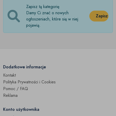
Zapisz tą kategorię
Rękawiczki
(0)
Damy Ci znać o nowych
Zapisz
Szale i chusty
ogłoszeniach, które się w niej
(0)
pojawią.
Wizytowniki
(0)
Pozostałe
(0)
Dodatkowe informacje
Kontakt
Polityka Prywatności i Cookies
Pomoc / FAQ
Reklama
Konto użytkownika