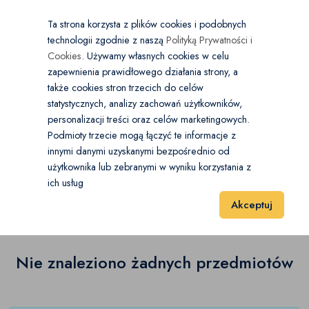
×
Wybierz kategorię
Kraj
PL
PLN
Ta strona korzysta z plików cookies i podobnych
technologii zgodnie z naszą
Polityką Prywatności i
Dodaj
Start
Cookies
. Używamy własnych cookies w celu
zapewnienia prawidłowego działania strony, a
0
Akcesoria
także cookies stron trzecich do celów
statystycznych, analizy zachowań użytkowników,
Akcesoria do włosów
(0)
personalizacji treści oraz celów marketingowych.
Start
Moda
Akcesoria
Szale i chusty
Podmioty trzecie mogą łączyć te informacje z
Kosmetyczki
(0)
innymi danymi uzyskanymi bezpośrednio od
użytkownika lub zebranymi w wyniku korzystania z
Szale i chusty
(0)
Krawaty i muszki
(0)
ich usług
Wyniki 1–1 z 0 Pozycje
20
40
60
Akceptuj
Okulary
(0)
Parasolki
(0)
Nie znaleziono żadnych przedmiotów
Paski
(0)
Portfele
(0)