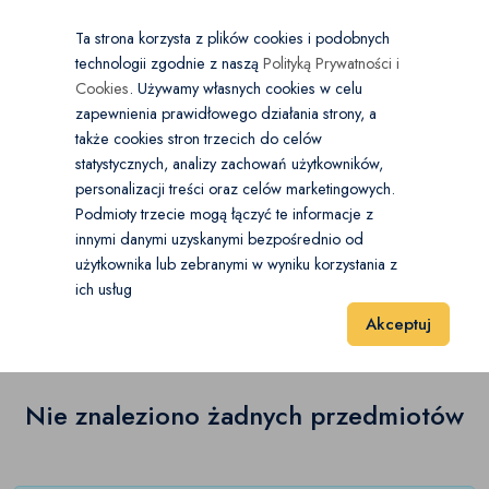
×
Wybierz kategorię
Kraj
PL
PLN
Ta strona korzysta z plików cookies i podobnych
technologii zgodnie z naszą
Polityką Prywatności i
Dodaj
Start
Cookies
. Używamy własnych cookies w celu
zapewnienia prawidłowego działania strony, a
0
Moda
także cookies stron trzecich do celów
statystycznych, analizy zachowań użytkowników,
Akcesoria do włosów
(0)
personalizacji treści oraz celów marketingowych.
Start
Moda
Akcesoria
Podmioty trzecie mogą łączyć te informacje z
Kosmetyczki
(0)
innymi danymi uzyskanymi bezpośrednio od
użytkownika lub zebranymi w wyniku korzystania z
Akcesoria
(0)
Krawaty i muszki
(0)
ich usług
Wyniki 1–1 z 0 Pozycje
20
40
60
Akceptuj
Okulary
(0)
Parasolki
(0)
Nie znaleziono żadnych przedmiotów
Paski
(0)
Portfele
(0)