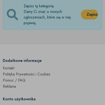
Zapisz tą kategorię
Rękawiczki
(0)
Damy Ci znać o nowych
Zapisz
Szale i chusty
ogłoszeniach, które się w niej
(0)
pojawią.
Wizytowniki
(0)
Pozostałe
(0)
Dodatkowe informacje
Kontakt
Polityka Prywatności i Cookies
Pomoc / FAQ
Reklama
Konto użytkownika