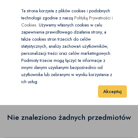
×
Wybierz kategorię
Kraj
PL
PLN
Ta strona korzysta z plików cookies i podobnych
technologii zgodnie z naszą
Polityką Prywatności i
Dodaj
Start
Cookies
. Używamy własnych cookies w celu
zapewnienia prawidłowego działania strony, a
0
Dla Dzieci
także cookies stron trzecich do celów
statystycznych, analizy zachowań użytkowników,
Akcesoria dla niemowląt
(0)
personalizacji treści oraz celów marketingowych.
Start
Dla Dzieci
Akcesoria dla niemowląt
Podmioty trzecie mogą łączyć te informacje z
Artykuły szkolne
Open submenu
(24)
innymi danymi uzyskanymi bezpośrednio od
użytkownika lub zebranymi w wyniku korzystania z
Akcesoria dla niemowląt
(0)
Buciki
(0)
ich usług
Wyniki 1–1 z 0 Pozycje
20
40
60
Akceptuj
Foteliki, nosidełka
(0)
Odzież niemowlęca
Open submenu
(0)
Nie znaleziono żadnych przedmiotów
Ubranka dla dziewczynek
Open submenu
(0)
Ubranka dla chłopców
Open submenu
(0)