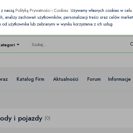
e z naszą
Polityką Prywatności i Cookies
. Używamy własnych cookies w cel
nych, analizy zachowań użytkowników, personalizacji treści oraz celów mark
od użytkownika lub zebranymi w wyniku korzystania z ich usług
kategorie
eraz
Katalog Firm
Aktualności
Forum
Informacje
dy i pojazdy
(0)