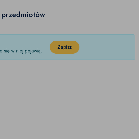
h przedmiotów
Zapisz
 się w niej pojawią.