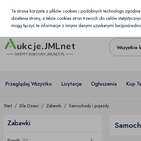
Kraj
Ta strona korzysta z plików cookies i podobnych technologii zgodni
PL
PLN
działania strony, a także cookies stron trzecich do celów statystycz
mogą łączyć te informacje z innymi danymi uzyskanymi bezpośrednio 
Wszystkie 
Przeglądaj Wszystko
Licytacje
Ogłoszenia
Kup T
Start
Dla Dzieci
Zabawki
Samochody i pojazdy
Zabawki
Samocho
Figurki
(0)