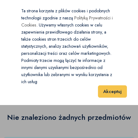
×
Wybierz kategorię
Kraj
PL
PLN
Ta strona korzysta z plików cookies i podobnych
technologii zgodnie z naszą
Polityką Prywatności i
Dodaj
Start
Cookies
. Używamy własnych cookies w celu
zapewnienia prawidłowego działania strony, a
0
Zabawki
także cookies stron trzecich do celów
statystycznych, analizy zachowań użytkowników,
Figurki
(0)
personalizacji treści oraz celów marketingowych.
Start
Dla Dzieci
Zabawki
Kolejki
Podmioty trzecie mogą łączyć te informacje z
Gry dla dzieci
(0)
innymi danymi uzyskanymi bezpośrednio od
użytkownika lub zebranymi w wyniku korzystania z
Kolejki
(0)
Kasy sklepowe
(0)
ich usług
Wyniki 1–1 z 0 Pozycje
20
40
60
Akceptuj
Klocki
(0)
Kolejki
(0)
Nie znaleziono żadnych przedmiotów
Kuchnie dla dzieci
(0)
Lalki i akcesoria
(3)