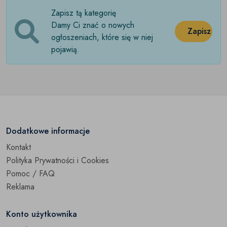
Zapisz tą kategorię
Maskotki
(0)
Damy Ci znać o nowych
Zapisz
Pojazdy elektryczne
ogłoszeniach, które się w niej
(0)
pojawią.
Puzzle
(7)
Samochody i pojazdy
(0)
Zabawki dla niemowląt
(0)
Zabawki do piaskownicy
(0)
Dodatkowe informacje
Kontakt
Zabawki edukacyjne
(18)
Polityka Prywatności i Cookies
Zabawki plastyczne
(0)
Pomoc / FAQ
Reklama
Zdalnie sterowane
(0)
Konto użytkownika
Pozostałe
(0)