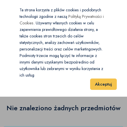
×
Wybierz kategorię
Kraj
PL
PLN
Ta strona korzysta z plików cookies i podobnych
technologii zgodnie z naszą
Polityką Prywatności i
Dodaj
Start
Cookies
. Używamy własnych cookies w celu
zapewnienia prawidłowego działania strony, a
0
Zabawki
także cookies stron trzecich do celów
statystycznych, analizy zachowań użytkowników,
Figurki
(0)
personalizacji treści oraz celów marketingowych.
Start
Dla Dzieci
Zabawki
Kasy sklepowe
Podmioty trzecie mogą łączyć te informacje z
Gry dla dzieci
(0)
innymi danymi uzyskanymi bezpośrednio od
użytkownika lub zebranymi w wyniku korzystania z
Kasy sklepowe
(0)
Kasy sklepowe
(0)
ich usług
Wyniki 1–1 z 0 Pozycje
20
40
60
Akceptuj
Klocki
(0)
Kolejki
(0)
Nie znaleziono żadnych przedmiotów
Kuchnie dla dzieci
(0)
Lalki i akcesoria
(3)