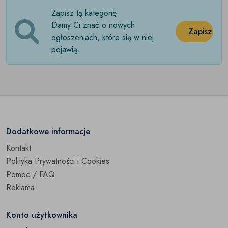
Zapisz tą kategorię
Maskotki
(0)
Damy Ci znać o nowych
Zapisz
Pojazdy elektryczne
ogłoszeniach, które się w niej
(0)
pojawią.
Puzzle
(7)
Samochody i pojazdy
(0)
Zabawki dla niemowląt
(0)
Zabawki do piaskownicy
(0)
Dodatkowe informacje
Kontakt
Zabawki edukacyjne
(18)
Polityka Prywatności i Cookies
Zabawki plastyczne
(0)
Pomoc / FAQ
Reklama
Zdalnie sterowane
(0)
Konto użytkownika
Pozostałe
(0)