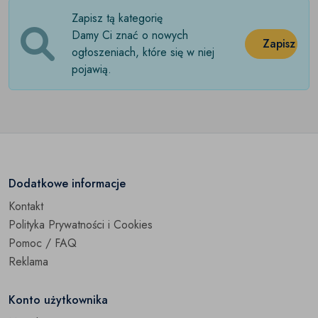
Zapisz tą kategorię
Kapcie
(0)
Damy Ci znać o nowych
Zapisz
Klapki
ogłoszeniach, które się w niej
(0)
pojawią.
Kozaki
(0)
Mokasyny
(0)
Obcasy
(0)
Obuwie sportowe
(0)
Dodatkowe informacje
Kontakt
Półbuty
(0)
Polityka Prywatności i Cookies
Sandały
(0)
Pomoc / FAQ
Reklama
Szpilki
(0)
Konto użytkownika
Sztyblety
(0)