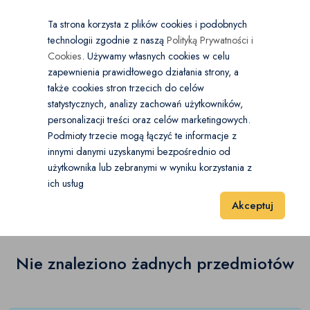
×
Wybierz kategorię
Kraj
PL
PLN
Ta strona korzysta z plików cookies i podobnych
technologii zgodnie z naszą
Polityką Prywatności i
Dodaj
Start
Cookies
. Używamy własnych cookies w celu
zapewnienia prawidłowego działania strony, a
0
Buty damskie
także cookies stron trzecich do celów
statystycznych, analizy zachowań użytkowników,
Baleriny
(0)
personalizacji treści oraz celów marketingowych.
Start
Moda
Buty damskie
Espadryle
Podmioty trzecie mogą łączyć te informacje z
Botki
(0)
innymi danymi uzyskanymi bezpośrednio od
użytkownika lub zebranymi w wyniku korzystania z
Espadryle
(0)
Czółenka
(0)
ich usług
Wyniki 1–1 z 0 Pozycje
20
40
60
Akceptuj
Espadryle
(0)
Glany
(0)
Nie znaleziono żadnych przedmiotów
Japonki
(0)
Kalosze
(0)