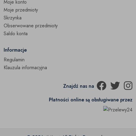
Moje konto
Śniegowce
(0)
Moje przedmioty
Skrzynka
Trampki
(0)
Obserwowane przedmioty
Pozostałe
Saldo konta
(0)
Informacje
Regulamin
Klauzula informacyjna
Znajdź nas na
Płatności online są obsługiwane przez