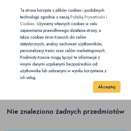
×
Wybierz kategorię
Kraj
PL
PLN
Ta strona korzysta z plików cookies i podobnych
technologii zgodnie z naszą
Polityką Prywatności i
Dodaj
Start
Cookies
. Używamy własnych cookies w celu
zapewnienia prawidłowego działania strony, a
0
Buty damskie
także cookies stron trzecich do celów
statystycznych, analizy zachowań użytkowników,
Baleriny
(0)
personalizacji treści oraz celów marketingowych.
Start
Moda
Buty damskie
Sandały
Podmioty trzecie mogą łączyć te informacje z
Botki
(0)
innymi danymi uzyskanymi bezpośrednio od
użytkownika lub zebranymi w wyniku korzystania z
Sandały
(0)
Czółenka
(0)
ich usług
Wyniki 1–1 z 0 Pozycje
20
40
60
Akceptuj
Espadryle
(0)
Glany
(0)
Nie znaleziono żadnych przedmiotów
Japonki
(0)
Kalosze
(0)