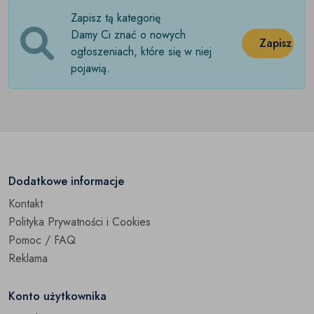
Zapisz tą kategorię
Kapcie
(0)
Damy Ci znać o nowych
Zapisz
Klapki
ogłoszeniach, które się w niej
(0)
pojawią.
Kozaki
(0)
Mokasyny
(0)
Obcasy
(0)
Obuwie sportowe
(0)
Dodatkowe informacje
Kontakt
Półbuty
(0)
Polityka Prywatności i Cookies
Sandały
(0)
Pomoc / FAQ
Reklama
Szpilki
(0)
Konto użytkownika
Sztyblety
(0)