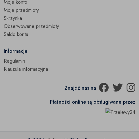
Moje konto
Śniegowce
(0)
Moje przedmioty
Skrzynka
Trampki
(0)
Obserwowane przedmioty
Pozostałe
Saldo konta
(0)
Informacje
Regulamin
Klauzula informacyjna
Znajdź nas na
Płatności online są obsługiwane przez