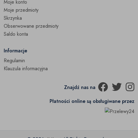
Moje konto
Śniegowce
(0)
Moje przedmioty
Skrzynka
Trampki
(0)
Obserwowane przedmioty
Pozostałe
Saldo konta
(0)
Informacje
Regulamin
Klauzula informacyjna
Znajdź nas na
Płatności online są obsługiwane przez