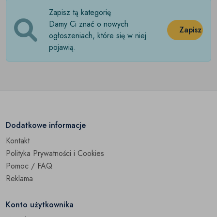
Zapisz tą kategorię
Kapcie
(0)
Damy Ci znać o nowych
Zapisz
Klapki
ogłoszeniach, które się w niej
(0)
pojawią.
Kozaki
(0)
Mokasyny
(0)
Obcasy
(0)
Obuwie sportowe
(0)
Dodatkowe informacje
Kontakt
Półbuty
(0)
Polityka Prywatności i Cookies
Sandały
(0)
Pomoc / FAQ
Reklama
Szpilki
(0)
Konto użytkownika
Sztyblety
(0)