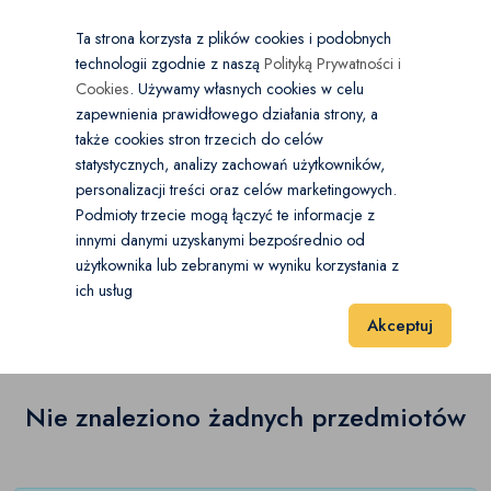
×
Wybierz kategorię
Kraj
PL
PLN
Ta strona korzysta z plików cookies i podobnych
technologii zgodnie z naszą
Polityką Prywatności i
Dodaj
Start
Cookies
. Używamy własnych cookies w celu
zapewnienia prawidłowego działania strony, a
0
Moda
także cookies stron trzecich do celów
statystycznych, analizy zachowań użytkowników,
Baleriny
(0)
personalizacji treści oraz celów marketingowych.
Start
Moda
Buty damskie
Podmioty trzecie mogą łączyć te informacje z
Botki
(0)
innymi danymi uzyskanymi bezpośrednio od
użytkownika lub zebranymi w wyniku korzystania z
Buty damskie
(0)
Czółenka
(0)
ich usług
Wyniki 1–1 z 0 Pozycje
20
40
60
Akceptuj
Espadryle
(0)
Glany
(0)
Nie znaleziono żadnych przedmiotów
Japonki
(0)
Kalosze
(0)