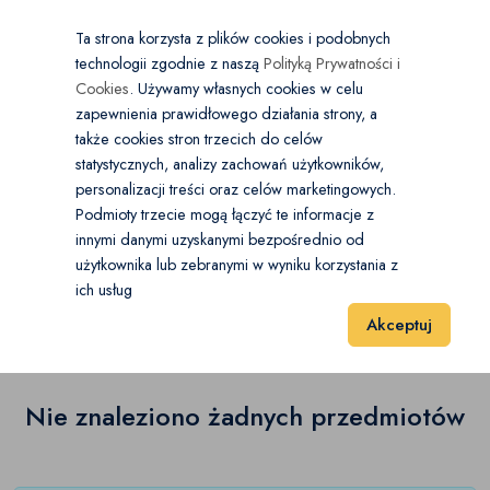
×
Wybierz kategorię
Kraj
PL
PLN
Ta strona korzysta z plików cookies i podobnych
technologii zgodnie z naszą
Polityką Prywatności i
Dodaj
Start
Cookies
. Używamy własnych cookies w celu
zapewnienia prawidłowego działania strony, a
0
Dostawcze
także cookies stron trzecich do celów
statystycznych, analizy zachowań użytkowników,
Autolaweta
(0)
personalizacji treści oraz celów marketingowych.
Start
Motoryzacja
Dostawcze
Pozostałe pojazdy dostawcze
Podmioty trzecie mogą łączyć te informacje z
Chłodnia i izoterma
(0)
innymi danymi uzyskanymi bezpośrednio od
użytkownika lub zebranymi w wyniku korzystania z
Pozostałe pojazdy dostawcze
(0)
Furgon (blaszak)
(0)
ich usług
Wyniki 1–1 z 0 Pozycje
20
40
60
Akceptuj
Kamper
(0)
Kontener
(0)
Nie znaleziono żadnych przedmiotów
Plandeka
(0)
Skrzynia
(0)