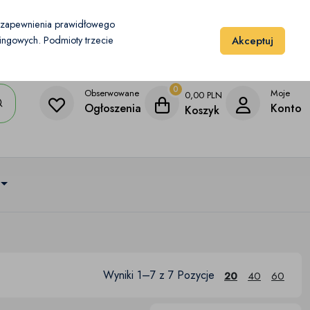
Moje konto
Dodaj przedmiot
u zapewnienia prawidłowego
Akceptuj
etingowych. Podmioty trzecie
0
Obserwowane
Moje
0,00
PLN
Ogłoszenia
Konto
Koszyk
Wyniki 1–7 z 7 Pozycje
20
40
60