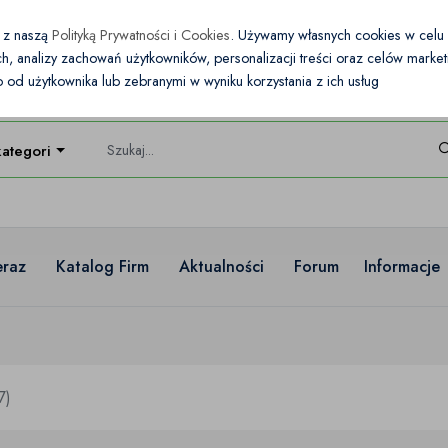
e z naszą
Polityką Prywatności i Cookies
. Używamy własnych cookies w cel
nych, analizy zachowań użytkowników, personalizacji treści oraz celów mark
od użytkownika lub zebranymi w wyniku korzystania z ich usług
kategorie
eraz
Katalog Firm
Aktualności
Forum
Informacje
7)