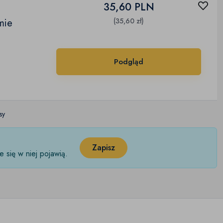
35,60 PLN
mie
(35,60 zł)
Podgląd
sy
Zapisz
 się w niej pojawią.