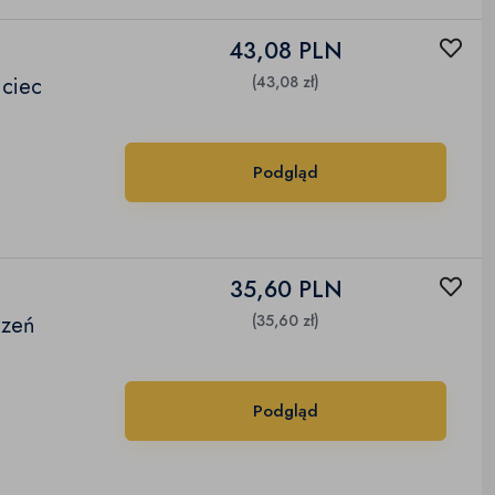
43,08 PLN
jciec
(43,08 zł)
Podgląd
35,60 PLN
rzeń
(35,60 zł)
Podgląd