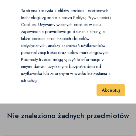
×
Wybierz kategorię
Kraj
PL
PLN
Ta strona korzysta z plików cookies i podobnych
technologii zgodnie z naszą
Polityką Prywatności i
Dodaj
Start
Cookies
. Używamy własnych cookies w celu
zapewnienia prawidłowego działania strony, a
0
Belizna damska
także cookies stron trzecich do celów
statystycznych, analizy zachowań użytkowników,
Bielizna modelująca
(0)
personalizacji treści oraz celów marketingowych.
Start
Moda
Belizna damska
Rajstopy
Podmioty trzecie mogą łączyć te informacje z
Biustonosze
(0)
innymi danymi uzyskanymi bezpośrednio od
użytkownika lub zebranymi w wyniku korzystania z
Rajstopy
(0)
Gorsety
(0)
ich usług
Wyniki 1–1 z 0 Pozycje
20
40
60
Akceptuj
Majtki
(0)
Komplety
(0)
Nie znaleziono żadnych przedmiotów
Koszule nocne
(0)
Pończochy
(0)