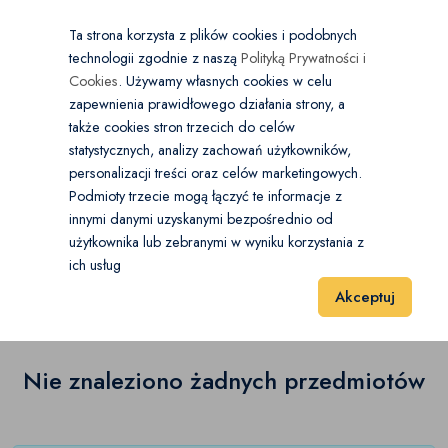
×
Wybierz kategorię
Kraj
PL
PLN
Ta strona korzysta z plików cookies i podobnych
technologii zgodnie z naszą
Polityką Prywatności i
Dodaj
Start
Cookies
. Używamy własnych cookies w celu
zapewnienia prawidłowego działania strony, a
0
Belizna damska
także cookies stron trzecich do celów
statystycznych, analizy zachowań użytkowników,
Bielizna modelująca
(0)
personalizacji treści oraz celów marketingowych.
Start
Moda
Belizna damska
Gorsety
Podmioty trzecie mogą łączyć te informacje z
Biustonosze
(0)
innymi danymi uzyskanymi bezpośrednio od
użytkownika lub zebranymi w wyniku korzystania z
Gorsety
(0)
Gorsety
(0)
ich usług
Wyniki 1–1 z 0 Pozycje
20
40
60
Akceptuj
Majtki
(0)
Komplety
(0)
Nie znaleziono żadnych przedmiotów
Koszule nocne
(0)
Pończochy
(0)