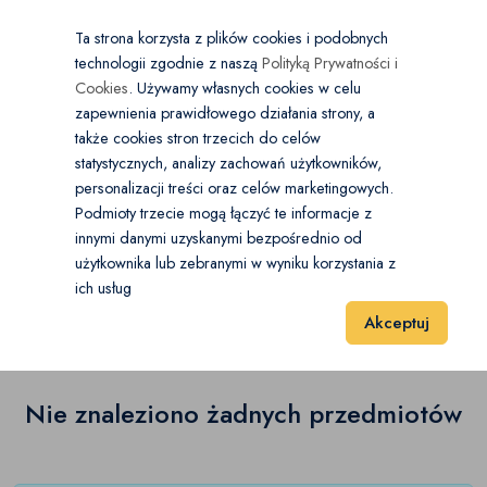
×
Wybierz kategorię
Kraj
PL
PLN
Ta strona korzysta z plików cookies i podobnych
technologii zgodnie z naszą
Polityką Prywatności i
Dodaj
Start
Cookies
. Używamy własnych cookies w celu
zapewnienia prawidłowego działania strony, a
0
Instalacje
także cookies stron trzecich do celów
statystycznych, analizy zachowań użytkowników,
Elektryka
(0)
personalizacji treści oraz celów marketingowych.
Start
Dom i Ogród
Instalacje
Pozostałe
Podmioty trzecie mogą łączyć te informacje z
Fotowoltaika
(0)
innymi danymi uzyskanymi bezpośrednio od
użytkownika lub zebranymi w wyniku korzystania z
Pozostałe
(0)
Hydraulika
(0)
ich usług
Wyniki 1–1 z 0 Pozycje
20
40
60
Akceptuj
Klimatyzacja i wentylacja
(0)
Pozostałe
(0)
Nie znaleziono żadnych przedmiotów