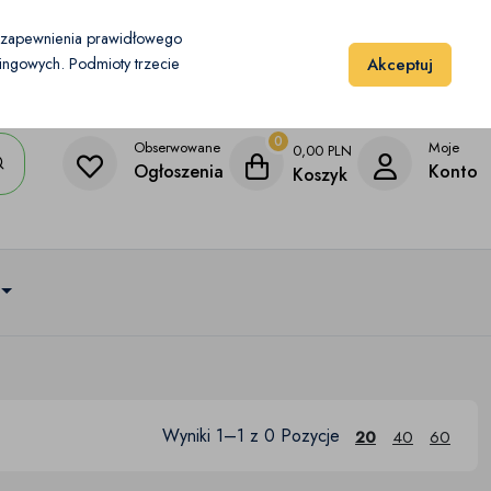
Moje konto
Dodaj przedmiot
u zapewnienia prawidłowego
Akceptuj
etingowych. Podmioty trzecie
0
Obserwowane
Moje
0,00
PLN
Ogłoszenia
Konto
Koszyk
Wyniki 1–1 z 0 Pozycje
20
40
60