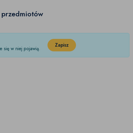
h przedmiotów
Zapisz
 się w niej pojawią.