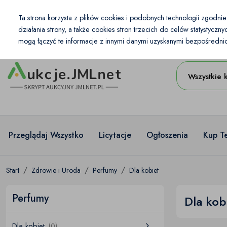
Kraj
Ta strona korzysta z plików cookies i podobnych technologii zgodni
PL
PLN
działania strony, a także cookies stron trzecich do celów statystycz
mogą łączyć te informacje z innymi danymi uzyskanymi bezpośrednio 
Wszystkie 
Przeglądaj Wszystko
Licytacje
Ogłoszenia
Kup T
Start
Zdrowie i Uroda
Perfumy
Dla kobiet
Perfumy
Dla kob
Dla kobiet
(0)