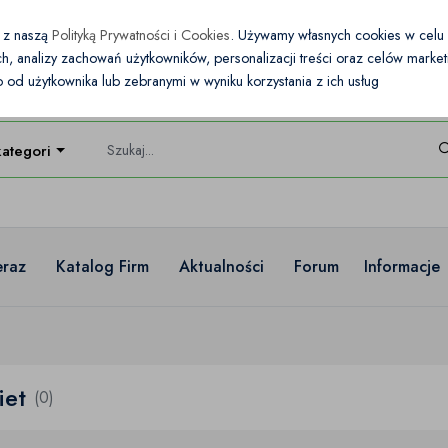
e z naszą
Polityką Prywatności i Cookies
. Używamy własnych cookies w cel
nych, analizy zachowań użytkowników, personalizacji treści oraz celów mark
od użytkownika lub zebranymi w wyniku korzystania z ich usług
kategorie
eraz
Katalog Firm
Aktualności
Forum
Informacje
iet
(0)