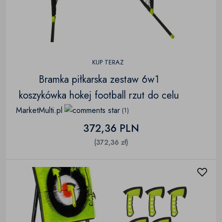
KUP TERAZ
Bramka piłkarska zestaw 6w1
koszykówka hokej football rzut do celu
MarketMulti.pl
(1)
372,36 PLN
(372,36 zł)