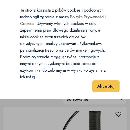
×
Wybierz kategorię
Kraj
PL
PLN
Ta strona korzysta z plików cookies i podobnych
technologii zgodnie z naszą
Polityką Prywatności i
Dodaj
Start
Cookies
. Używamy własnych cookies w celu
zapewnienia prawidłowego działania strony, a
0
Fitness
także cookies stron trzecich do celów
statystycznych, analizy zachowań użytkowników,
Suplementy i odżywki
(0)
personalizacji treści oraz celów marketingowych.
Start
Sport i Hobby
Fitness
Akcesoria treningowe
Podmioty trzecie mogą łączyć te informacje z
Sprzęt fitness
(0)
innymi danymi uzyskanymi bezpośrednio od
użytkownika lub zebranymi w wyniku korzystania z
Akcesoria treningowe
(4)
Sprzęt siłowy
(0)
ich usług
Wyniki 1–4 z 4 Pozycje
20
40
60
Akceptuj
Akcesoria treningowe
(4)
Sortowanie
Pozostałe
(0)