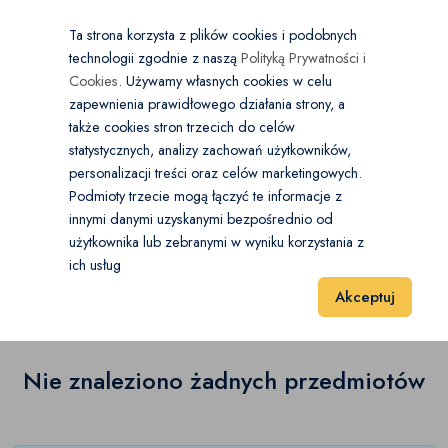
×
Wybierz kategorię
Kraj
PL
PLN
Ta strona korzysta z plików cookies i podobnych
technologii zgodnie z naszą
Polityką Prywatności i
Dodaj
Start
Cookies
. Używamy własnych cookies w celu
zapewnienia prawidłowego działania strony, a
0
Rowery
także cookies stron trzecich do celów
statystycznych, analizy zachowań użytkowników,
Akcesoria rowerowe
(0)
personalizacji treści oraz celów marketingowych.
Start
Sport i Hobby
Rowery
Odzież i obuwie rowerowe
Podmioty trzecie mogą łączyć te informacje z
Części rowerowe
(0)
innymi danymi uzyskanymi bezpośrednio od
użytkownika lub zebranymi w wyniku korzystania z
Odzież i obuwie rowerowe
(0)
Odzież i obuwie rowerowe
(0)
ich usług
Wyniki 1–1 z 0 Pozycje
20
40
60
Akceptuj
BMX
(0)
Rowery crossowe
(0)
Nie znaleziono żadnych przedmiotów
Rowery dziecięce
(0)
Rowery elektryczne
(0)