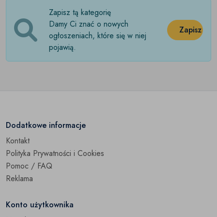
Zapisz tą kategorię
Rowery gravel
(0)
Damy Ci znać o nowych
Zapisz
Rowery miejskie
ogłoszeniach, które się w niej
(0)
pojawią.
Rowery górskie
(0)
Rowery składane
(0)
Rowery szosowe
(0)
Rowery trekkingowe
(0)
Dodatkowe informacje
Kontakt
Przyczepki rowerowe
(0)
Polityka Prywatności i Cookies
Pozostałe
(0)
Pomoc / FAQ
Reklama
Konto użytkownika