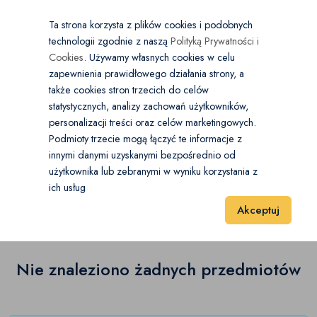
×
Wybierz kategorię
Kraj
PL
PLN
Ta strona korzysta z plików cookies i podobnych
technologii zgodnie z naszą
Polityką Prywatności i
Dodaj
Start
Cookies
. Używamy własnych cookies w celu
zapewnienia prawidłowego działania strony, a
0
Kolekcje
także cookies stron trzecich do celów
statystycznych, analizy zachowań użytkowników,
Akcesoria do alkoholi
(0)
personalizacji treści oraz celów marketingowych.
Start
Antyki i Kolekcje
Kolekcje
Militaria
Podmioty trzecie mogą łączyć te informacje z
Birofilistyka
(0)
innymi danymi uzyskanymi bezpośrednio od
użytkownika lub zebranymi w wyniku korzystania z
Militaria
(0)
Filatelistyka
(0)
ich usług
Wyniki 1–1 z 0 Pozycje
20
40
60
Akceptuj
Flagi
(0)
Medale i odznaki
(0)
Nie znaleziono żadnych przedmiotów
Militaria
(0)
Modelarstwo
(0)