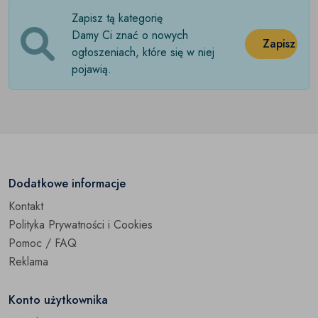
Zapisz tą kategorię
Numizmatyka
(0)
Damy Ci znać o nowych
Zapisz
Pieniądz papierowy
ogłoszeniach, które się w niej
(0)
pojawią.
Pocztówki
(0)
Trafika
(0)
Skamieliny i minerały
(0)
Pozostałe
(0)
Dodatkowe informacje
Kontakt
Polityka Prywatności i Cookies
Pomoc / FAQ
Reklama
Konto użytkownika